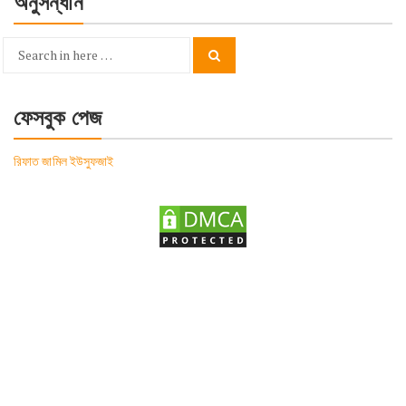
অনুসন্ধান
Search
Search
for:
ফেসবুক পেজ
রিফাত জামিল ইউসুফজাই