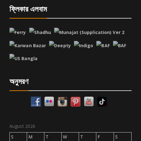
ফ্লিকার এলবাম
অনুসরণ
August 2026
S
M
T
W
T
F
S