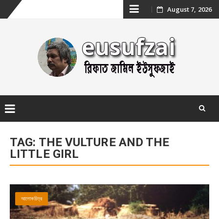
Skip
August 7, 2026
to
content
Skip
to
TAG:
THE VULTURE AND THE
content
LITTLE GIRL
আলোকচিত্র