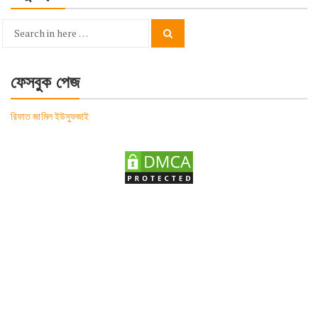
Search
Search
for:
ফেসবুক পেজ
রিফাত জামিল ইউসুফজাই