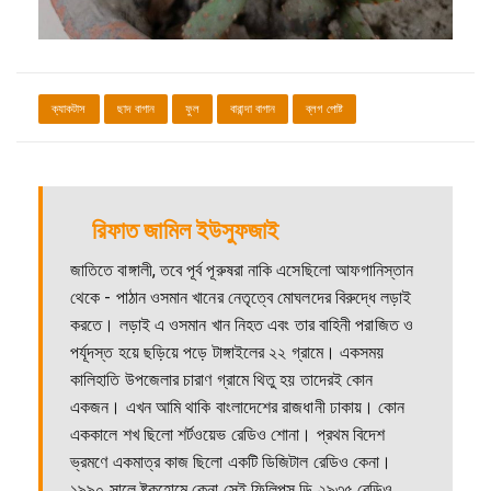
ক্যাকটাস
ছাদ বাগান
ফুল
বারান্দা বাগান
ব্লগ পোষ্ট
রিফাত জামিল ইউসুফজাই
জাতিতে বাঙ্গালী, তবে পূর্ব পূরুষরা নাকি এসেছিলো আফগানিস্তান
থেকে - পাঠান ওসমান খানের নেতৃত্বে মোঘলদের বিরুদ্ধে লড়াই
করতে। লড়াই এ ওসমান খান নিহত এবং তার বাহিনী পরাজিত ও
পর্যূদস্ত হয়ে ছড়িয়ে পড়ে টাঙ্গাইলের ২২ গ্রামে। একসময়
কালিহাতি উপজেলার চারাণ গ্রামে থিতু হয় তাদেরই কোন
একজন। এখন আমি থাকি বাংলাদেশের রাজধানী ঢাকায়। কোন
এককালে শখ ছিলো শর্টওয়েভ রেডিও শোনা। প্রথম বিদেশ
ভ্রমণে একমাত্র কাজ ছিলো একটি ডিজিটাল রেডিও কেনা।
১৯৯০ সালে ষ্টকহোমে কেনা সেই ফিলিপস ডি ২৯৩৫ রেডিও