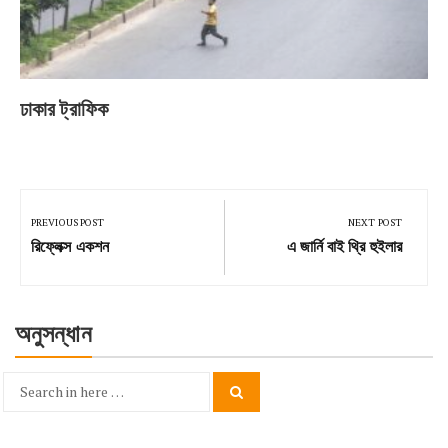
ঢাকার ট্রাফিক
Post
navigation
PREVIOUS POST
NEXT POST
Previous
Next
রিফ্লেক্স একশন
এ জার্নি বাই থ্রি হুইলার
Post:
Post:
অনুসন্ধান
Search
Search
for: