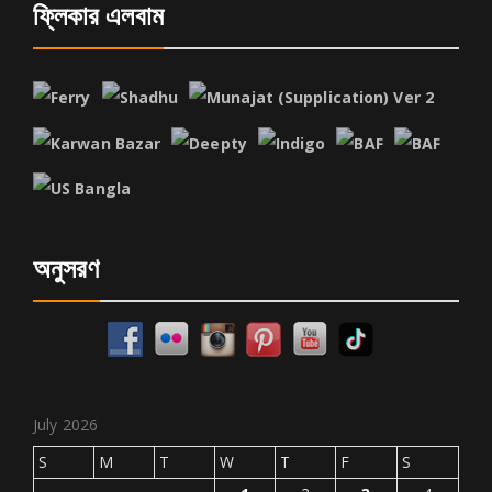
ফ্লিকার এলবাম
অনুসরণ
July 2026
S
M
T
W
T
F
S