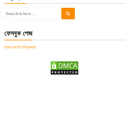
Search
Search
for:
ফেসবুক পেজ
রিফাত জামিল ইউসুফজাই