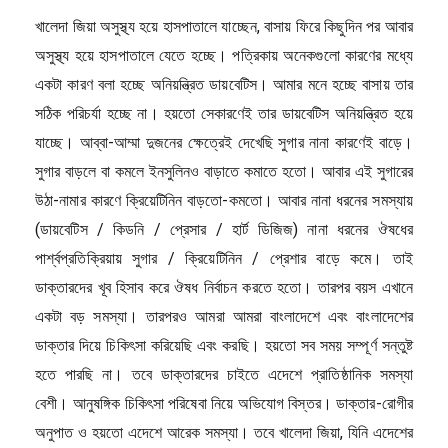
খালেদা জিয়া অসুস্থ্য হয়ে হাসপাতালে যাচ্ছেন, বাসায় ফিরে কিছুদিন পর আবার
অসুস্থ্য হয়ে হাসপাতালে যেতে হচ্ছে। পত্রিকায় অনেকগুলো কারণের মধ্যে
একটা কারণ বলা হচ্ছে অনিয়ন্ত্রিত ডায়বেটিস। আমার মনে হচ্ছে বাসায় তার
সঠিক পরিচর্যা হচ্ছে না। হয়তো সেকারণেই তার ডায়বেটিস অনিয়ন্ত্রিত হয়ে
যাচ্ছে। আব্বা-আম্মা দুজনের ক্ষেত্রেই দেখেছি সুগার নানা কারণেই বাড়ে।
সুগার বাড়লে বা কমলে ইনসুলিনও বাড়াতে কমাতে হতো। আবার এই সুগারের
উঠা-নামার কারণে ক্রিয়েটিনিন বাড়তো-কমতো। আবার নানা ধরনের সমস্যায়
(ডায়বেটিস / কিডনি / প্রেসার / হার্ট ডিজিজ) নানা ধরনের ঔষধের
পার্শ্বপ্রতিক্রিয়ায় সুগার / ক্রিয়েটিনিন / প্রেশার বাড়ে কমে। তাই
ডাক্তারদের খূব হিসাব করে ঔষধ নির্বাচন করতে হতো। তারপর বয়স এখানে
একটা বড় সমস্যা। তারপরও আমরা আমরা বাংলাদেশে এবং বাংলাদেশের
ডাক্তার দিয়ে চিকিৎসা করিয়েছি এবং করছি। হয়তো সব সময় সম্পূর্ণ সন্তুষ্ট
হতে পারছি না। তবে ডাক্তারদের চাইতে এদেশে প্রাতিষ্ঠানিক সমস্যা
বেশী। আনুষঙ্গিক চিকিৎসা পরিষেবা নিয়ে অভিযোগ বিস্তর। ডাক্তার-রোগীর
অনুপাত ও হয়তো এদেশে আরেক সমস্যা। তবে খালেদা জিয়া, যিনি এদেশের