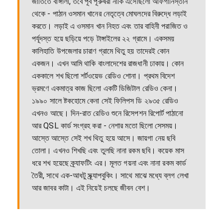
জাতিতে বাঙ্গালী, তবে পূর্ব পূরুষরা নাকি এসেছিলো আফগানিস্তান
থেকে - পাঠান ওসমান খানের নেতৃত্বে মোঘলদের বিরুদ্ধে লড়াই
করতে। লড়াই এ ওসমান খান নিহত এবং তার বাহিনী পরাজিত ও
পর্যূদস্ত হয়ে ছড়িয়ে পড়ে টাঙ্গাইলের ২২ গ্রামে। একসময়
কালিহাতি উপজেলার চারাণ গ্রামে থিতু হয় তাদেরই কোন
একজন। এখন আমি থাকি বাংলাদেশের রাজধানী ঢাকায়। কোন
এককালে শখ ছিলো শর্টওয়েভ রেডিও শোনা। প্রথম বিদেশ
ভ্রমণে একমাত্র কাজ ছিলো একটি ডিজিটাল রেডিও কেনা।
১৯৯০ সালে ষ্টকহোমে কেনা সেই ফিলিপস ডি ২৯৩৫ রেডিও
এখনও আছে। দিন-রাত রেডিও শুনে রিসেপশন রিপোর্ট পাঠানো
আর QSL কার্ড সংগ্রহ করা - নেশার মতো ছিলো সেসময়।
আস্তে আস্তে সেই শখ থিতু হয়ে আসে। জায়গা নেয় ছবি
তোলা। এখনও শিখছি এবং তুলছি নানা রকম ছবি। কয়েক মাস
ধরে শখ হয়েছে ক্র্যাফটিং এর। মূলত গয়না এবং নানা রকম কার্ড
তৈরী, সাথে এক-আধটু স্ক্র্যাপবুকিং। সাথে মাঝে মধ্যে ব্লগ লেখা
আর জাবর কাটা। এই নিয়েই চলছে জীবন বেশ।