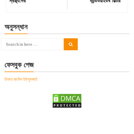
Previous
Next
স্বাস্থ্যসেবা
ব্যান্ডওয়াইডথ ফিল্টার
Post:
Post:
অনুসন্ধান
Search
Search
for:
ফেসবুক পেজ
রিফাত জামিল ইউসুফজাই