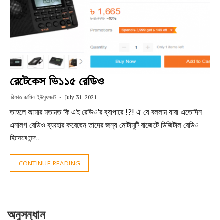
রেটেকেস ভি১১৫ রেডিও
রিফাত জামিল ইউসুফজাই
July 31, 2021
তাহলে আমার মতামত কি এই রেডিও'র ব্যাপারে !?! ঐ যে বললাম যারা এতোদিন
এনালগ রেডিও ব্যবহার করেছেন তাদের জন্য মোটামুটি বাজেটে ডিজিটাল রেডিও
হিসেবে মন্দ…
CONTINUE READING
অনুসন্ধান