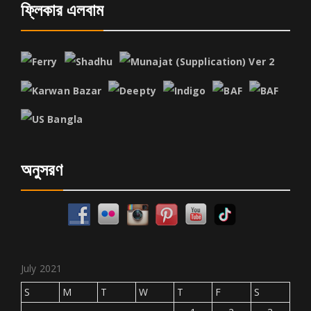
ফ্লিকার এলবাম
অনুসরণ
July 2021
S
M
T
W
T
F
S