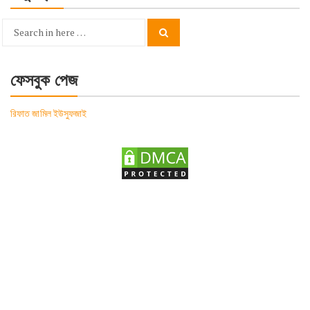
Search
Search
for:
ফেসবুক পেজ
রিফাত জামিল ইউসুফজাই