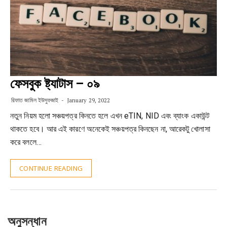
ফেসবুক ষ্ট্যাটাস – ০৯
রিফাত জামিল ইউসুফজাই
January 29, 2022
নতুন নিয়ম হলো সঞ্চয়পত্র কিনতে হলে এখন eTIN, NID এবং ব্যাংক একাউন্ট
থাকতে হবে। আর এই কারণে অনেকেই সঞ্চয়পত্র কিনছেন না, আরেকটু খোলাসা
করে বললে…
CONTINUE READING
অনুসন্ধান