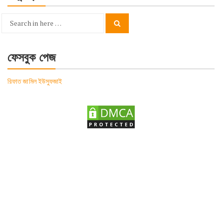
Search
Search
for:
ফেসবুক পেজ
রিফাত জামিল ইউসুফজাই