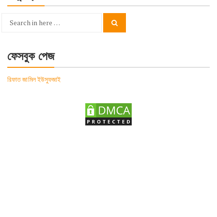
Search
Search
for:
ফেসবুক পেজ
রিফাত জামিল ইউসুফজাই