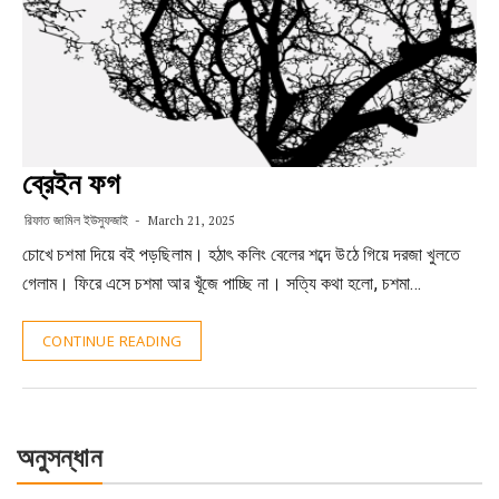
ব্রেইন ফগ
রিফাত জামিল ইউসুফজাই
March 21, 2025
চোখে চশমা দিয়ে বই পড়ছিলাম। হঠাৎ কলিং বেলের শব্দে উঠে গিয়ে দরজা খুলতে
গেলাম। ফিরে এসে চশমা আর খূঁজে পাচ্ছি না। সত্যি কথা হলো, চশমা…
CONTINUE READING
অনুসন্ধান