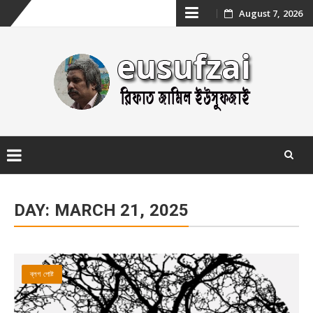
Skip
August 7, 2026
to
content
Skip
to
DAY:
MARCH 21, 2025
content
ব্লগ পোষ্ট