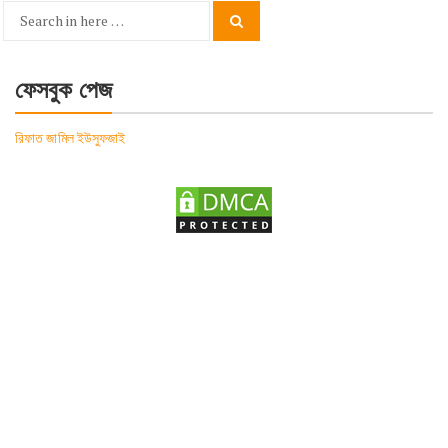
Search
Search
for:
ফেসবুক পেজ
রিফাত জামিল ইউসুফজাই