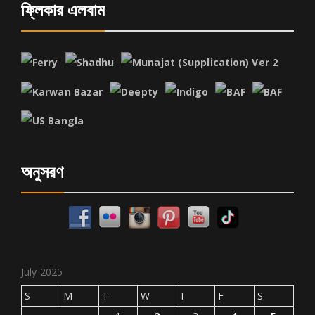
ফ্লিকার এলবাম
অনুসরণ
July 2025
S
M
T
W
T
F
S