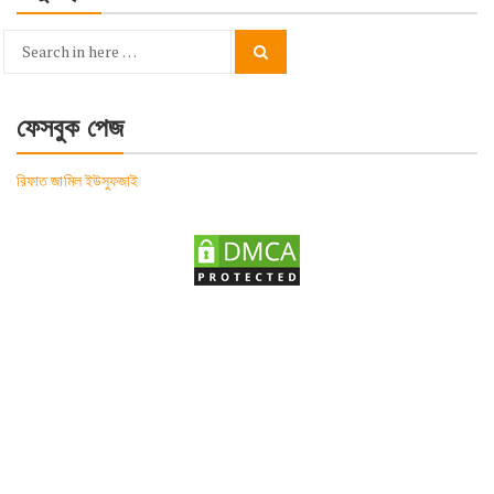
Search
Search
for:
ফেসবুক পেজ
রিফাত জামিল ইউসুফজাই