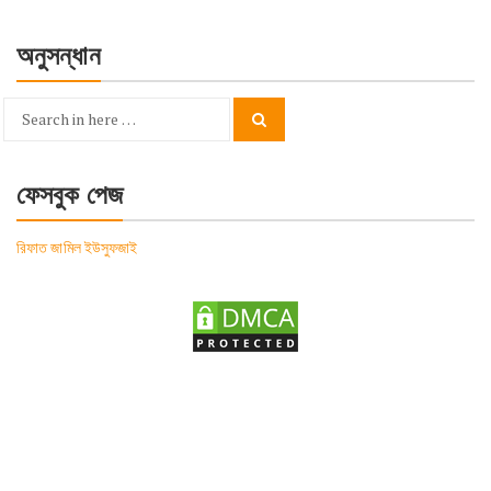
অনুসন্ধান
Search
Search
for:
ফেসবুক পেজ
রিফাত জামিল ইউসুফজাই