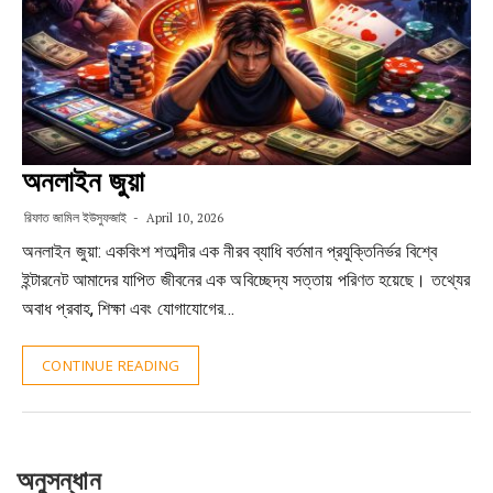
অনলাইন জুয়া
রিফাত জামিল ইউসুফজাই
April 10, 2026
অনলাইন জুয়া: একবিংশ শতাব্দীর এক নীরব ব্যাধি বর্তমান প্রযুক্তিনির্ভর বিশ্বে
ইন্টারনেট আমাদের যাপিত জীবনের এক অবিচ্ছেদ্য সত্তায় পরিণত হয়েছে। তথ্যের
অবাধ প্রবাহ, শিক্ষা এবং যোগাযোগের…
CONTINUE READING
অনুসন্ধান