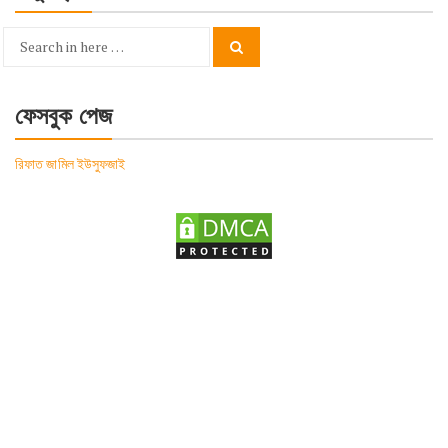
Search
Search
for:
ফেসবুক পেজ
রিফাত জামিল ইউসুফজাই