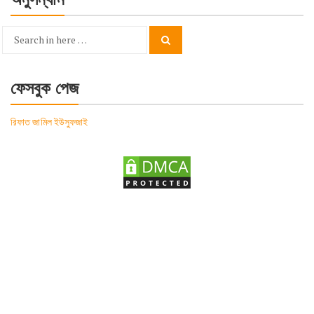
Search
Search
for:
ফেসবুক পেজ
রিফাত জামিল ইউসুফজাই