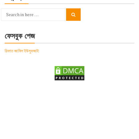
Search
Search
for:
ফেসবুক পেজ
রিফাত জামিল ইউসুফজাই