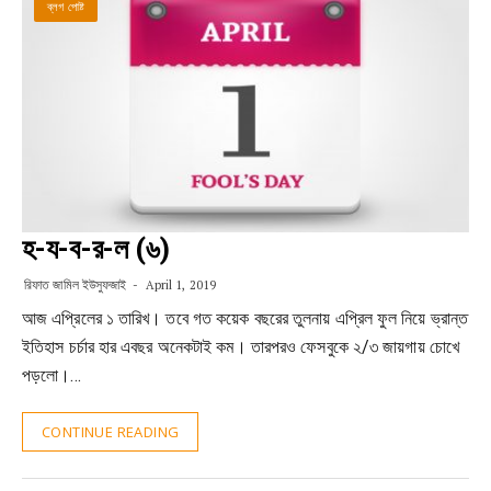
ব্লগ পোষ্ট
হ-য-ব-র-ল (৬)
রিফাত জামিল ইউসুফজাই
April 1, 2019
আজ এপ্রিলের ১ তারিখ। তবে গত কয়েক বছরের তুলনায় এপ্রিল ফুল নিয়ে ভ্রান্ত
ইতিহাস চর্চার হার এবছর অনেকটাই কম। তারপরও ফেসবুকে ২/৩ জায়গায় চোখে
পড়লো।…
CONTINUE READING