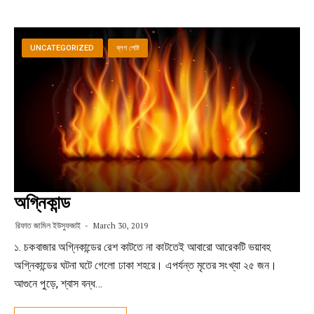
UNCATEGORIZED
ব্লগ পোষ্ট
অগ্নিকান্ড
রিফাত জামিল ইউসুফজাই
March 30, 2019
১. চকবাজার অগ্নিকান্ডের রেশ কাটতে না কাটতেই আবারো আরেকটি ভয়াবহ
অগ্নিকান্ডের ঘটনা ঘটে গেলো ঢাকা শহরে। এপর্যন্ত মৃতের সংখ্যা ২৫ জন।
আগুনে পুড়ে, শ্বাস বন্ধ…