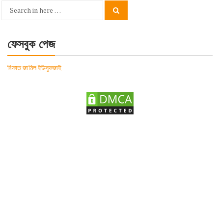
Search
Search
for:
ফেসবুক পেজ
রিফাত জামিল ইউসুফজাই