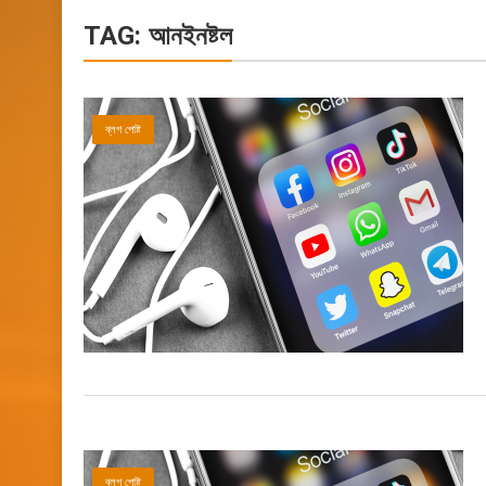
TAG:
আনইনষ্টল
ব্লগ পোষ্ট
ব্লগ পোষ্ট