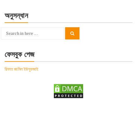
অনুসন্ধান
Search
Search
for:
ফেসবুক পেজ
রিফাত জামিল ইউসুফজাই