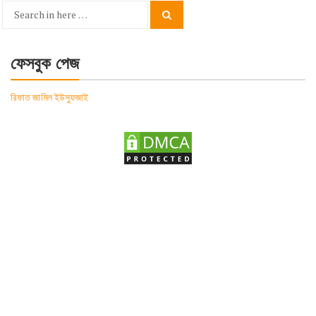
Search
Search
for:
ফেসবুক পেজ
রিফাত জামিল ইউসুফজাই