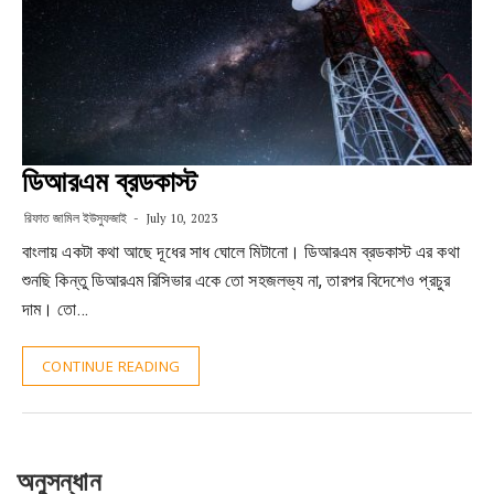
ডিআরএম ব্রডকাস্ট
রিফাত জামিল ইউসুফজাই
July 10, 2023
বাংলায় একটা কথা আছে দূধের সাধ ঘোলে মিটানো। ডিআরএম ব্রডকাস্ট এর কথা
শুনছি কিন্তু ডিআরএম রিসিভার একে তো সহজলভ্য না, তারপর বিদেশেও প্রচুর
দাম। তো…
CONTINUE READING
অনুসন্ধান