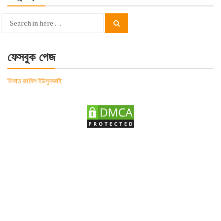
Search
Search
for:
ফেসবুক পেজ
রিফাত জামিল ইউসুফজাই