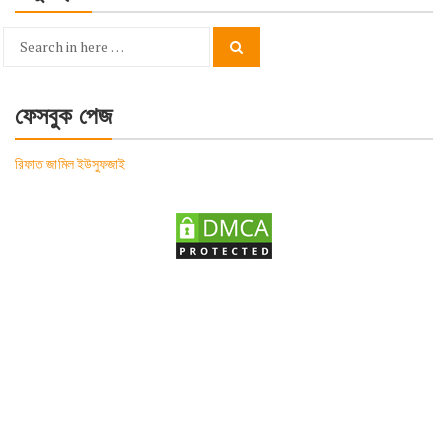
Search
Search
for:
ফেসবুক পেজ
রিফাত জামিল ইউসুফজাই