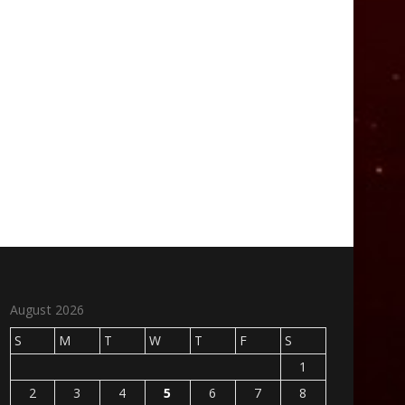
August 2026
S
M
T
W
T
F
S
1
2
3
4
5
6
7
8