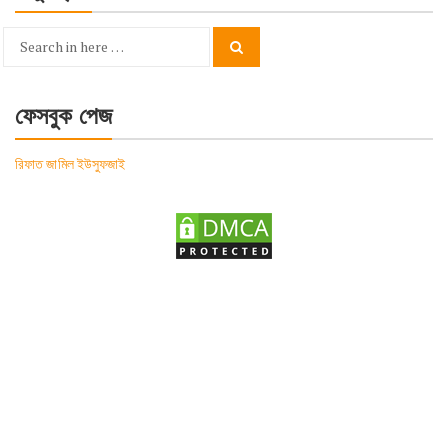
Search
Search
for:
ফেসবুক পেজ
রিফাত জামিল ইউসুফজাই