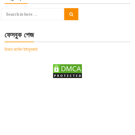
Search
Search
for:
ফেসবুক পেজ
রিফাত জামিল ইউসুফজাই