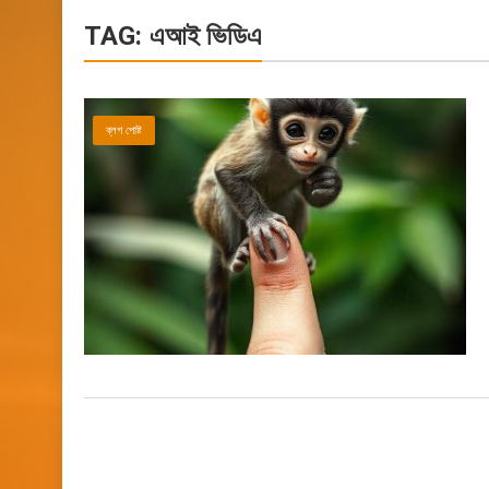
TAG:
এআই ভিডিএ
ব্লগ পোষ্ট