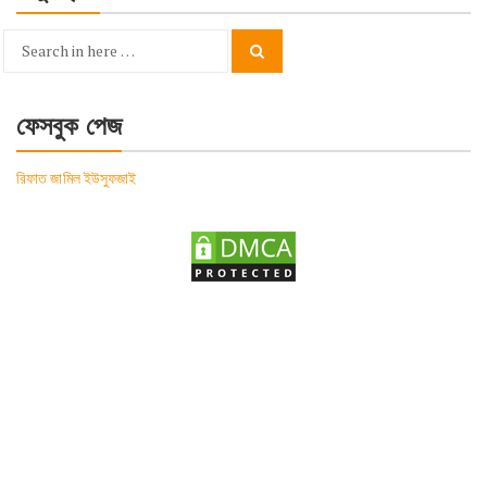
Search
Search
for:
ফেসবুক পেজ
রিফাত জামিল ইউসুফজাই