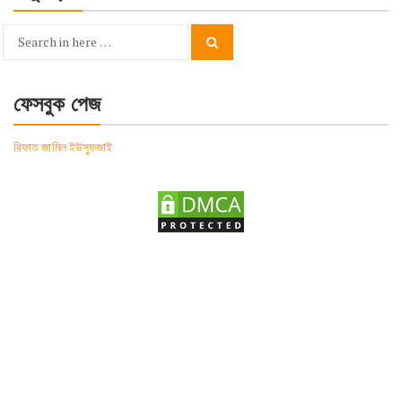
Search
Search
for:
ফেসবুক পেজ
রিফাত জামিল ইউসুফজাই