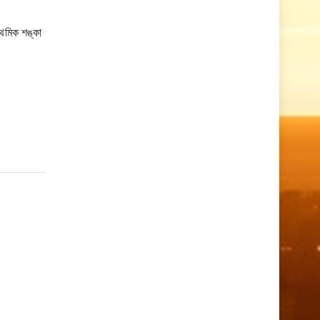
াথমিক শঙ্কা