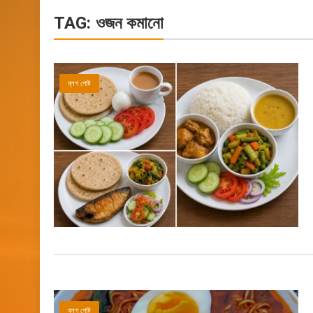
TAG:
ওজন কমানো
ব্লগ পোষ্ট
ব্লগ পোষ্ট