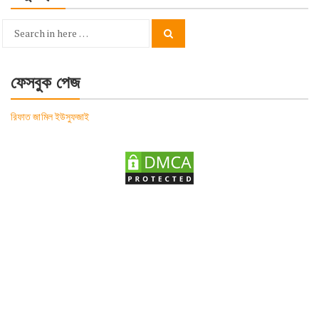
Search
Search
for:
ফেসবুক পেজ
রিফাত জামিল ইউসুফজাই