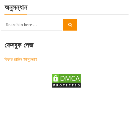
অনুসন্ধান
Search
Search
for:
ফেসবুক পেজ
রিফাত জামিল ইউসুফজাই