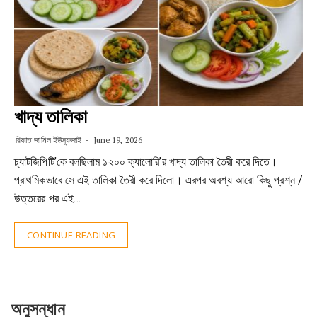
খাদ্য তালিকা
রিফাত জামিল ইউসুফজাই
June 19, 2026
চ্যাটজিপিটি’কে বলছিলাম ১২০০ ক্যালোরি’র খাদ্য তালিকা তৈরী করে দিতে।
প্রাথমিকভাবে সে এই তালিকা তৈরী করে দিলো। এরপর অবশ্য আরো কিছু প্রশ্ন /
উত্তরের পর এই…
CONTINUE READING
অনুসন্ধান