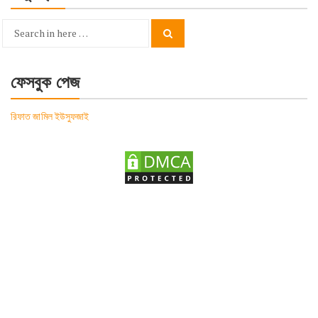
Search
Search
for:
ফেসবুক পেজ
রিফাত জামিল ইউসুফজাই