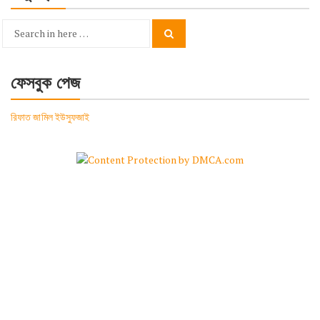
Search
Search
for:
ফেসবুক পেজ
রিফাত জামিল ইউসুফজাই