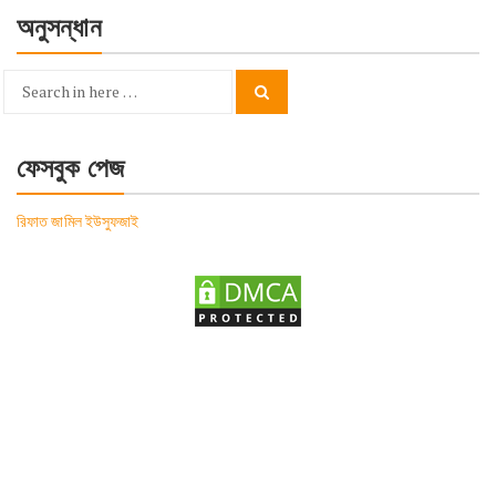
অনুসন্ধান
Search
Search
for:
ফেসবুক পেজ
রিফাত জামিল ইউসুফজাই