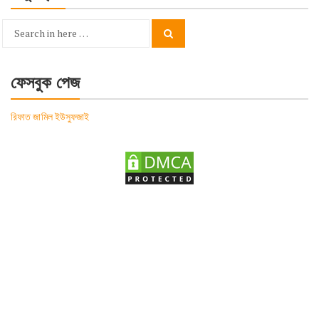
Search
Search
for:
ফেসবুক পেজ
রিফাত জামিল ইউসুফজাই