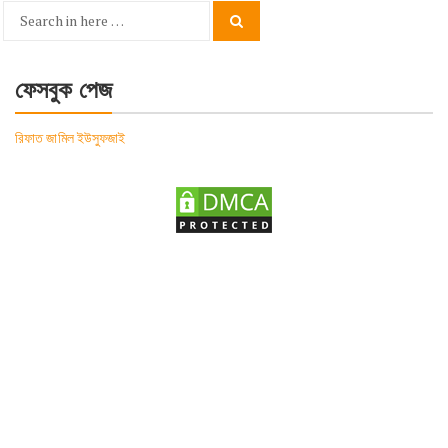
Search
Search
for:
ফেসবুক পেজ
রিফাত জামিল ইউসুফজাই