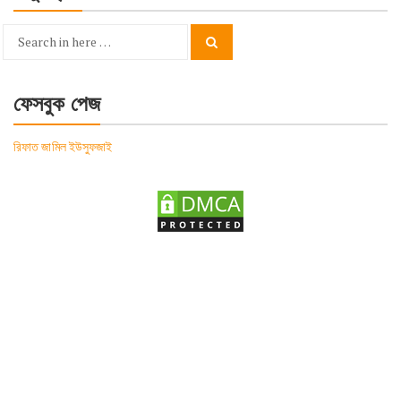
Search
Search
for:
ফেসবুক পেজ
রিফাত জামিল ইউসুফজাই