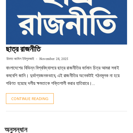
ছাত্র রাজনীতি
রিফাত জামিল ইউসুফজাই
November 28, 2025
বাংলাদেশের বিভিন্ন বিশ্ববিদ্যালয়ে ছাত্র রাজনীতির বর্তমান চিত্র আমরা সবাই
কমবেশি জানি। দুর্ভাগ্যজনকভাবে, এই রাজনীতির অনেকটাই গঠনমূলক না হয়ে
পরিণত হয়েছে দলীয় ক্ষমতাকে শক্তিশালী করার হাতিয়ারে।…
CONTINUE READING
অনুসন্ধান