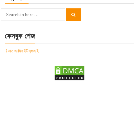
Search
Search
for:
ফেসবুক পেজ
রিফাত জামিল ইউসুফজাই