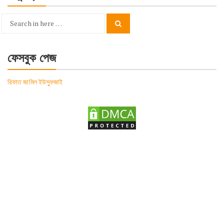
Search
Search
for:
ফেসবুক পেজ
রিফাত জামিল ইউসুফজাই