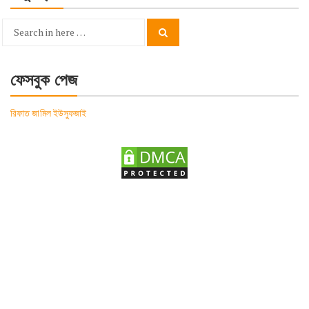
Search
Search
for:
ফেসবুক পেজ
রিফাত জামিল ইউসুফজাই