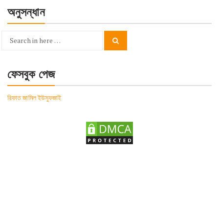
অনুসন্ধান
Search
Search
for:
ফেসবুক পেজ
রিফাত জামিল ইউসুফজাই