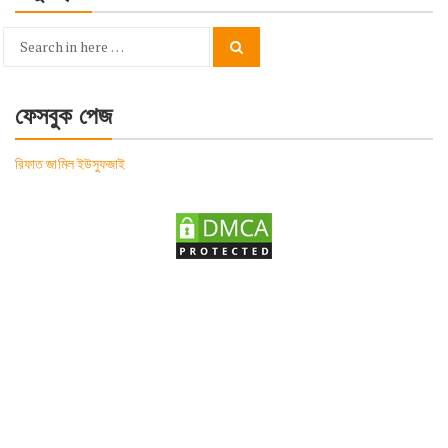
Search
Search
for:
ফেসবুক পেজ
রিফাত জামিল ইউসুফজাই