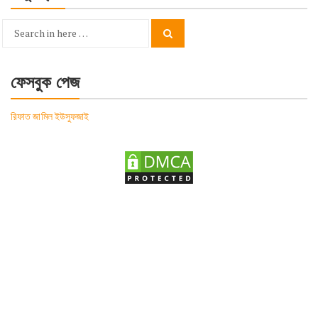
Search
Search
for:
ফেসবুক পেজ
রিফাত জামিল ইউসুফজাই