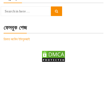
Search
Search
for:
ফেসবুক পেজ
রিফাত জামিল ইউসুফজাই