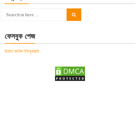
Search
Search
for:
ফেসবুক পেজ
রিফাত জামিল ইউসুফজাই