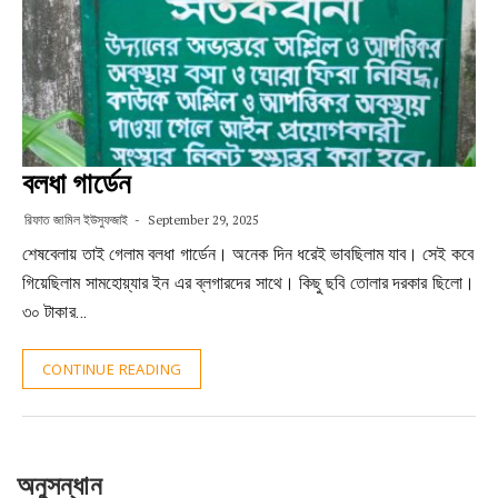
বলধা গার্ডেন
রিফাত জামিল ইউসুফজাই
September 29, 2025
শেষবেলায় তাই গেলাম বলধা গার্ডেন। অনেক দিন ধরেই ভাবছিলাম যাব। সেই কবে
গিয়েছিলাম সামহোয়্যার ইন এর ব্লগারদের সাথে। কিছু ছবি তোলার দরকার ছিলো।
৩০ টাকার…
CONTINUE READING
অনুসন্ধান