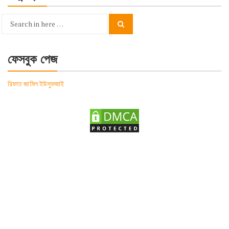
Search
Search
for:
ফেসবুক পেজ
রিফাত জামিল ইউসুফজাই