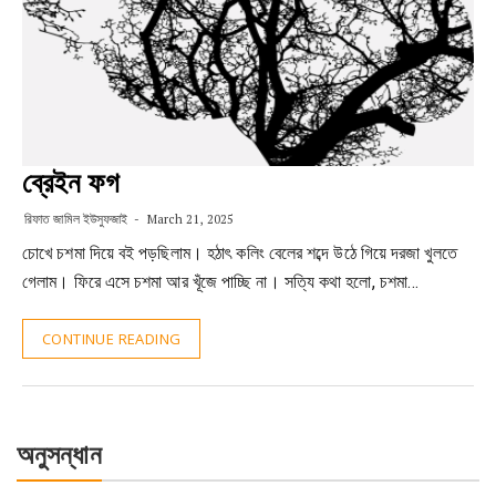
ব্রেইন ফগ
রিফাত জামিল ইউসুফজাই
March 21, 2025
চোখে চশমা দিয়ে বই পড়ছিলাম। হঠাৎ কলিং বেলের শব্দে উঠে গিয়ে দরজা খুলতে
গেলাম। ফিরে এসে চশমা আর খূঁজে পাচ্ছি না। সত্যি কথা হলো, চশমা…
CONTINUE READING
অনুসন্ধান