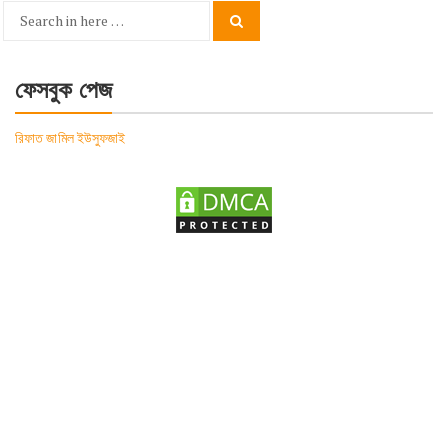
Search
Search
for:
ফেসবুক পেজ
রিফাত জামিল ইউসুফজাই