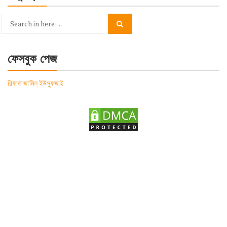
Search
Search
for:
ফেসবুক পেজ
রিফাত জামিল ইউসুফজাই