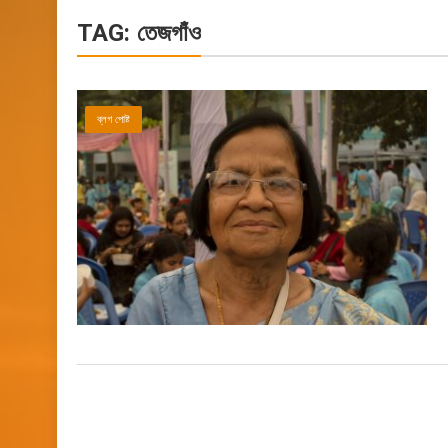
TAG:
তেজগাঁও
ব্লগ পোষ্ট