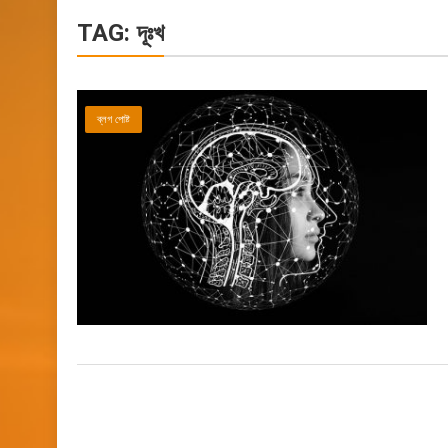
TAG:
দূঃখ
ব্লগ পোষ্ট