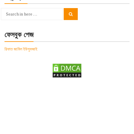
Search
Search
for:
ফেসবুক পেজ
রিফাত জামিল ইউসুফজাই