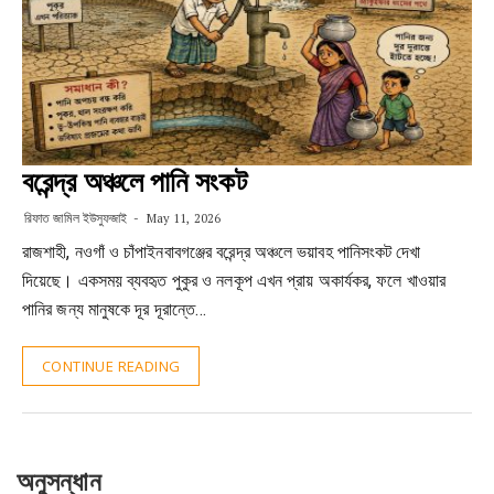
বরেন্দ্র অঞ্চলে পানি সংকট
রিফাত জামিল ইউসুফজাই
May 11, 2026
রাজশাহী, নওগাঁ ও চাঁপাইনবাবগঞ্জের বরেন্দ্র অঞ্চলে ভয়াবহ পানিসংকট দেখা
দিয়েছে। একসময় ব্যবহৃত পুকুর ও নলকূপ এখন প্রায় অকার্যকর, ফলে খাওয়ার
পানির জন্য মানুষকে দূর দূরান্তে…
CONTINUE READING
অনুসন্ধান